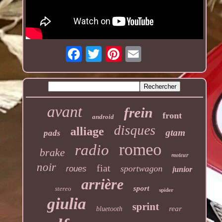
avant
frein
front
android
disques
alliage
gtam
pads
romeo
radio
brake
moteur
noir
fiat
sportwagon
roues
junior
arrière
sport
stereo
spider
giulia
sprint
rear
bluetooth