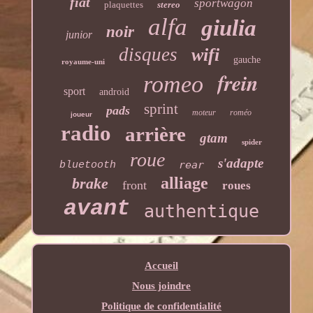
fiat
sportwagon
plaquettes
stereo
alfa
giulia
noir
junior
disques
wifi
gauche
royaume-uni
frein
romeo
sport
android
sprint
pads
moteur
roméo
joueur
radio
arrière
gtam
spider
roue
s'adapte
rear
bluetooth
alliage
brake
front
roues
avant
authentique
Accueil
Nous joindre
Politique de confidentialité