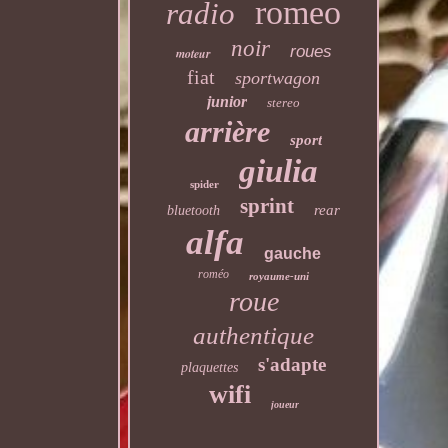
romeo
radio
noir
roues
moteur
fiat
sportwagon
junior
stereo
arrière
sport
giulia
spider
sprint
rear
bluetooth
alfa
gauche
roméo
royaume-uni
roue
authentique
s'adapte
plaquettes
wifi
joueur