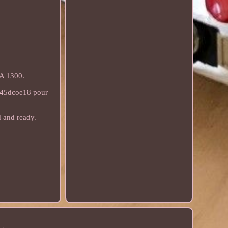
TA 1300.
 45dcoe18 pour
 and ready.