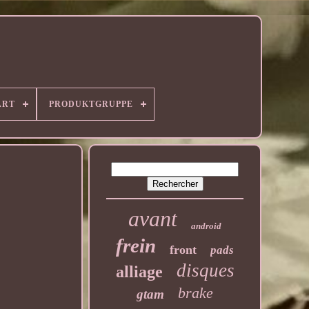
ART
PRODUKTGRUPPE
avant
android
frein
front
pads
disques
alliage
brake
gtam