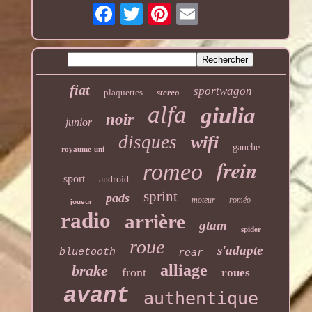
fiat
sportwagon
plaquettes
stereo
alfa
giulia
noir
junior
disques
wifi
gauche
royaume-uni
frein
romeo
sport
android
sprint
pads
moteur
roméo
joueur
radio
arrière
gtam
spider
roue
s'adapte
rear
bluetooth
alliage
brake
front
roues
avant
authentique