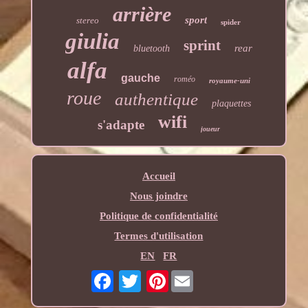
arrière
sport
stereo
spider
giulia
sprint
rear
bluetooth
alfa
gauche
roméo
royaume-uni
roue
authentique
plaquettes
wifi
s'adapte
joueur
Accueil
Nous joindre
Politique de confidentialité
Termes d'utilisation
EN
FR
Pinterest