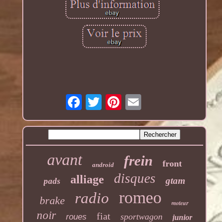
avant
frein
front
android
disques
alliage
gtam
pads
romeo
radio
brake
moteur
noir
fiat
sportwagon
roues
junior